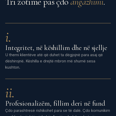
Tri zotime pas çdo
angazhimi
.
i.
Integritet, në këshillim dhe në sjellje
U themi klientëve atë që duhet ta dëgjojnë para asaj që
dëshirojnë. Këshilla e drejtë mbron më shumë sesa
kushton.
ii.
Profesionalizëm, fillim deri në fund
Çdo parashtresë rishikohet para se të dalë. Çdo komunikim