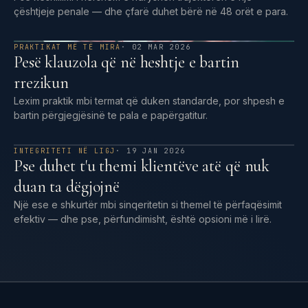
çështjeje penale — dhe çfarë duhet bërë në 48 orët e para.
PRAKTIKAT MË TË MIRA
· 02 MAR 2026
Pesë klauzola që në heshtje e bartin
rrezikun
Lexim praktik mbi termat që duken standarde, por shpesh e
bartin përgjegjësinë te pala e papërgatitur.
INTEGRITETI NË LIGJ
· 19 JAN 2026
Pse duhet t'u themi klientëve atë që nuk
duan ta dëgjojnë
Një ese e shkurtër mbi sinqeritetin si themel të përfaqësimit
efektiv — dhe pse, përfundimisht, është opsioni më i lirë.