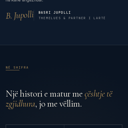
B. Jupolli
BASRI JUPOLLI
THEMELUES & PARTNER I LARTË
NË SHIFRA
Një histori e matur me
çështje të
zgjidhura
, jo me vëllim.