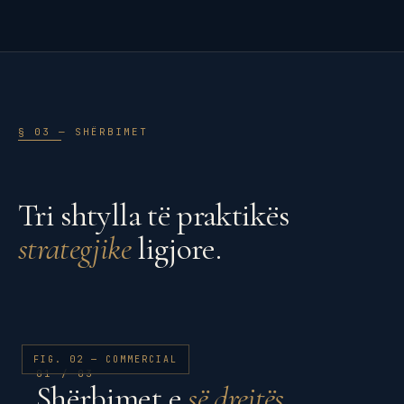
§ 03 — SHËRBIMET
Tri shtylla të praktikës
strategjike
ligjore.
FIG. 02 — COMMERCIAL
01 / 03
Shërbimet e
së drejtës