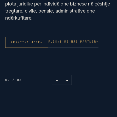
plota juridike për individë dhe biznese në çështje
tregtare, civile, penale, administrative dhe
ndërkufitare.
FLISNI ME NJË PARTNER
→
PRAKTIKA JONË
→
←
→
02 / 03