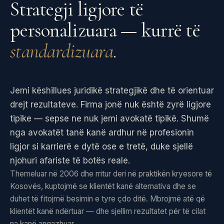
Strategji ligjore të
personalizuara — kurrë të
standardizuara
.
Jemi këshillues juridikë strategjikë dhe të orientuar
drejt rezultateve. Firma jonë nuk është zyrë ligjore
tipike — sepse ne nuk jemi avokatë tipikë. Shumë
nga avokatët tanë kanë ardhur në profesionin
ligjor si karrierë e dytë ose e tretë, duke sjellë
njohuri afariste të botës reale.
Themeluar në 2006 dhe rritur deri në praktikën kryesore të
Kosovës, kuptojmë se klientët kanë alternativa dhe se
duhet të fitojmë besimin e tyre çdo ditë. Mbrojmë atë që
klientët kanë ndërtuar — dhe sjellim rezultatet për të cilat
na kanë angazhuar.