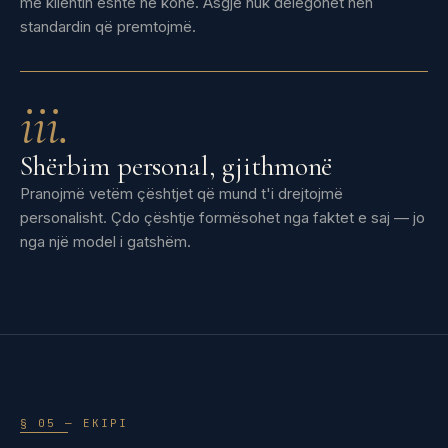
me klientin është në kohë. Asgjë nuk delegohet nën
standardin që premtojmë.
iii.
Shërbim personal, gjithmonë
Pranojmë vetëm çështjet që mund t'i drejtojmë
personalisht. Çdo çështje formësohet nga faktet e saj — jo
nga një model i gatshëm.
§ 05 — EKIPI