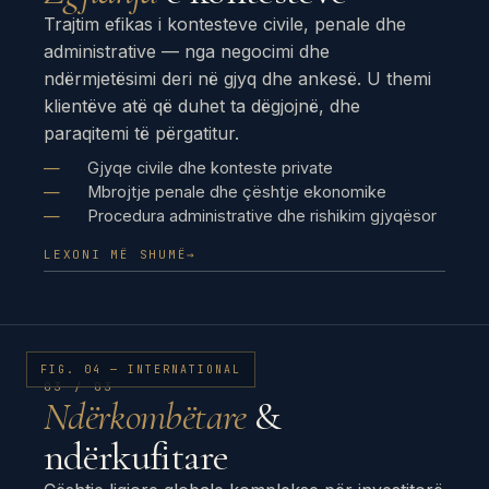
Trajtim efikas i kontesteve civile, penale dhe
administrative — nga negocimi dhe
ndërmjetësimi deri në gjyq dhe ankesë. U themi
klientëve atë që duhet ta dëgjojnë, dhe
paraqitemi të përgatitur.
Gjyqe civile dhe konteste private
Mbrojtje penale dhe çështje ekonomike
Procedura administrative dhe rishikim gjyqësor
LEXONI MË SHUMË
→
FIG. 04 — INTERNATIONAL
03 / 03
Ndërkombëtare
&
ndërkufitare