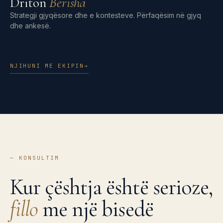
Driton
Berisha
Strategji gjyqësore dhe e kontesteve. Përfaqësim në gjyq
dhe ankesë.
NJIHUNI ME EKIPIN
→
—
KONSULTIM
Kur çështja është serioze,
fillo
me një bisedë