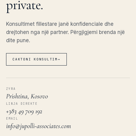
private.
Konsultimet fillestare janë konfidenciale dhe
drejtohen nga një partner. Përgjigjemi brenda një
dite pune.
CAKTONI KONSULTIM
→
ZYRA
Prishtina, Kosovo
LINJA DIREKTE
+383 49 709 192
EMAIL
info@jupolli-associates.com