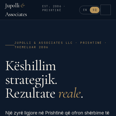
Jupolli
&
EST. 2006 ·
EN
SQ
PRISHTINË
Associates
JUPOLLI & ASSOCIATES LLC · PRISHTINË ·
THEMELUAR 2006
Këshillim
strategjik.
Rezultate
reale
.
Një zyrë ligjore në Prishtinë që ofron shërbime të