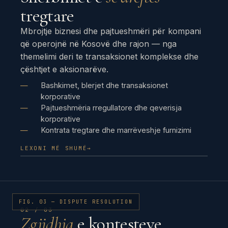
tregtare
Mbrojtje biznesi dhe pajtueshmëri për kompani
që operojnë në Kosovë dhe rajon — nga
themelimi deri te transaksionet komplekse dhe
çështjet e aksionarëve.
Bashkimet, blerjet dhe transaksionet
korporative
Pajtueshmëria rregullatore dhe qeverisja
korporative
Kontrata tregtare dhe marrëveshje furnizimi
LEXONI MË SHUMË
→
FIG. 03 — DISPUTE RESOLUTION
02 / 03
Zgjidhja
e kontesteve