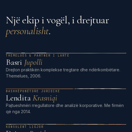
Një ekip i vogël, i drejtuar
personalisht
.
THEMELUES & PARTNER I LARTË
Basri
Jupolli
Drejton praktikën komplekse tregtare dhe ndërkombëtare.
Themelues, 2006.
BASHKËPUNËTORE JURIDIKE
Lendita
Krasniqi
Pajtueshmëri rregullatore dhe analizë korporative. Me firmën
që nga 2014.
KONSULENT LIGJOR