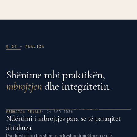
§ 07 — ANALIZA
Shënime mbi praktikën,
mbrojtjen
dhe integritetin.
MBROJTJA PENALE
· 14 APR 2026
Ndërtimi i mbrojtjes para se të paraqitet
aktakuza
Pse këshillimi i hershëm e ndryshon trajektoren e një