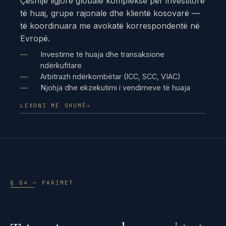
Çështje ligjore globale komplekse për investitorë
të huaj, grupe rajonale dhe klientë kosovarë —
të koordinuara me avokatë korrespondentë në
Evropë.
Investime të huaja dhe transaksione
ndërkufitare
Arbitrazh ndërkombëtar (ICC, SCC, VIAC)
Njohja dhe ekzekutimi i vendimeve të huaja
LEXONI MË SHUMË
→
§ 04 — PARIMET