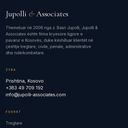
Jupolli
&
Associates
Themeluar në 2006 nga z. Basri Jupolli, Jupolli &
Associates është firma kryesore ligjore e
pavarur e Kosovës, duke këshilluar klientët në
çështje tregtare, civile, penale, administrative
dhe ndërkombëtare.
ZYRA
Prishtina, Kosovo
+383 49 709 192
info@jupolli-associates.com
FUSHAT
Tregtare