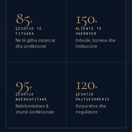
85
150
+
+
ÇËSHTJE TË
KLIENTË TË
FITUARA
SHËRBYER
Në të gjitha instancat
Individë, biznese dhe
dhe juridiksionet
institucione
95
120
+
+
ÇËSHTJE
ÇËSHTJE
NDËRKUFITARE
PAJTUESHMËRIE
Ndërkombëtare &
Korporative dhe
shumë-juridiksionale
rregullatore