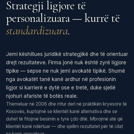
Strategji ligjore të
personalizuara — kurrë të
standardizuara
.
Jemi këshillues juridikë strategjikë dhe të orientuar
drejt rezultateve. Firma jonë nuk është zyrë ligjore
tipike — sepse ne nuk jemi avokatë tipikë. Shumë
nga avokatët tanë kanë ardhur në profesionin
ligjor si karrierë e dytë ose e tretë, duke sjellë
njohuri afariste të botës reale.
Themeluar në 2006 dhe rritur deri në praktikën kryesore të
Kosovës, kuptojmë se klientët kanë alternativa dhe se
duhet të fitojmë besimin e tyre çdo ditë. Mbrojmë atë që
klientët kanë ndërtuar — dhe sjellim rezultatet për të cilat
na kanë angazhuar.