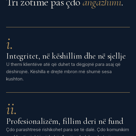
Tri zotime pas çdo
angazhimi
.
i.
Integritet, në këshillim dhe në sjellje
U themi klientëve atë që duhet ta dëgjojnë para asaj që
dëshirojnë. Këshilla e drejtë mbron më shumë sesa
kushton.
ii.
Profesionalizëm, fillim deri në fund
Çdo parashtresë rishikohet para se të dalë. Çdo komunikim