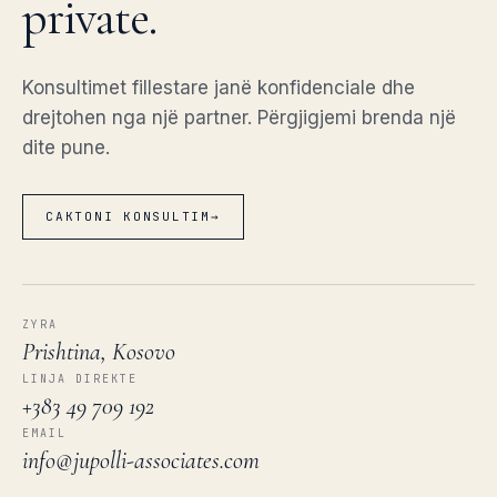
private.
Konsultimet fillestare janë konfidenciale dhe
drejtohen nga një partner. Përgjigjemi brenda një
dite pune.
CAKTONI KONSULTIM
→
ZYRA
Prishtina, Kosovo
LINJA DIREKTE
+383 49 709 192
EMAIL
info@jupolli-associates.com