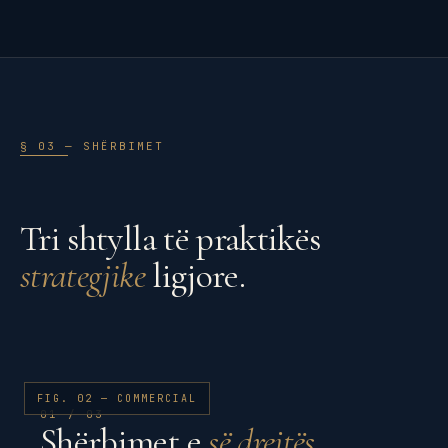
§ 03 — SHËRBIMET
Tri shtylla të praktikës
strategjike
ligjore.
FIG. 02 — COMMERCIAL
01 / 03
Shërbimet e
së drejtës