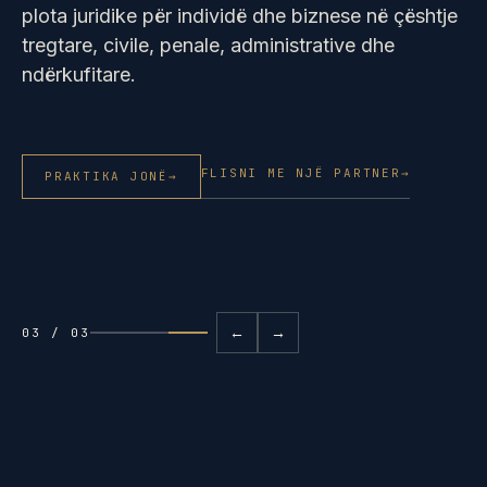
plota juridike për individë dhe biznese në çështje
tregtare, civile, penale, administrative dhe
ndërkufitare.
FLISNI ME NJË PARTNER
→
PRAKTIKA JONË
→
←
→
03 / 03