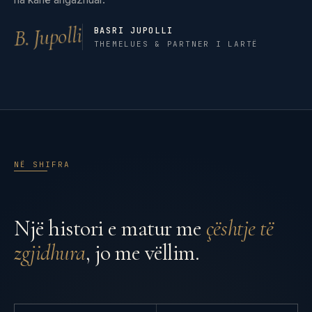
B. Jupolli
BASRI JUPOLLI
THEMELUES & PARTNER I LARTË
NË SHIFRA
Një histori e matur me
çështje të
zgjidhura
, jo me vëllim.