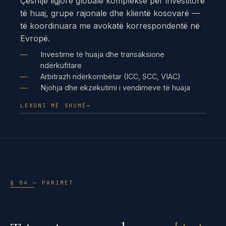
Çështje ligjore globale komplekse për investitorë
të huaj, grupe rajonale dhe klientë kosovarë —
të koordinuara me avokatë korrespondentë në
Evropë.
Investime të huaja dhe transaksione
ndërkufitare
Arbitrazh ndërkombëtar (ICC, SCC, VIAC)
Njohja dhe ekzekutimi i vendimeve të huaja
LEXONI MË SHUMË
→
§ 04 — PARIMET