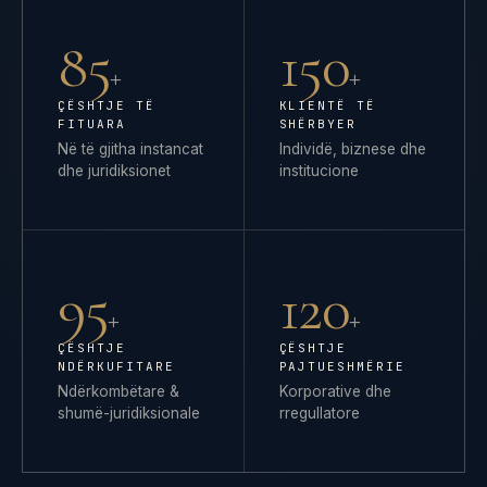
85
150
+
+
ÇËSHTJE TË
KLIENTË TË
FITUARA
SHËRBYER
Në të gjitha instancat
Individë, biznese dhe
dhe juridiksionet
institucione
95
120
+
+
ÇËSHTJE
ÇËSHTJE
NDËRKUFITARE
PAJTUESHMËRIE
Ndërkombëtare &
Korporative dhe
shumë-juridiksionale
rregullatore