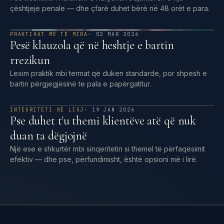
çështjeje penale — dhe çfarë duhet bërë në 48 orët e para.
PRAKTIKAT MË TË MIRA
· 02 MAR 2026
Pesë klauzola që në heshtje e bartin
rrezikun
Lexim praktik mbi termat që duken standarde, por shpesh e
bartin përgjegjësinë te pala e papërgatitur.
INTEGRITETI NË LIGJ
· 19 JAN 2026
Pse duhet t'u themi klientëve atë që nuk
duan ta dëgjojnë
Një ese e shkurtër mbi sinqeritetin si themel të përfaqësimit
efektiv — dhe pse, përfundimisht, është opsioni më i lirë.