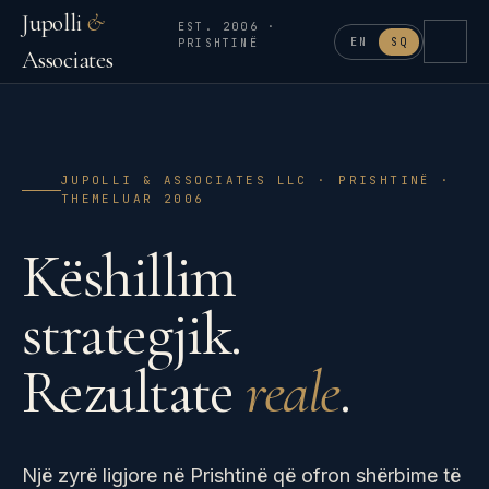
Jupolli
&
EST. 2006 ·
EN
SQ
PRISHTINË
Associates
JUPOLLI & ASSOCIATES LLC · PRISHTINË ·
THEMELUAR 2006
Këshillim
strategjik.
Rezultate
reale
.
Një zyrë ligjore në Prishtinë që ofron shërbime të