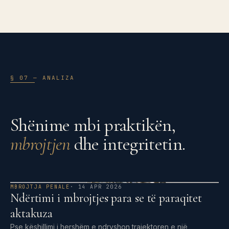
§ 07 — ANALIZA
Shënime mbi praktikën,
mbrojtjen
dhe integritetin.
MBROJTJA PENALE
· 14 APR 2026
Ndërtimi i mbrojtjes para se të paraqitet
aktakuza
Pse këshillimi i hershëm e ndryshon trajektoren e një