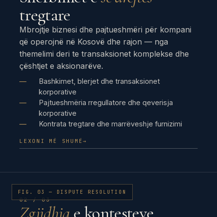
tregtare
Mbrojtje biznesi dhe pajtueshmëri për kompani
që operojnë në Kosovë dhe rajon — nga
themelimi deri te transaksionet komplekse dhe
çështjet e aksionarëve.
Bashkimet, blerjet dhe transaksionet
korporative
Pajtueshmëria rregullatore dhe qeverisja
korporative
Kontrata tregtare dhe marrëveshje furnizimi
LEXONI MË SHUMË
→
FIG. 03 — DISPUTE RESOLUTION
02 / 03
Zgjidhja
e kontesteve