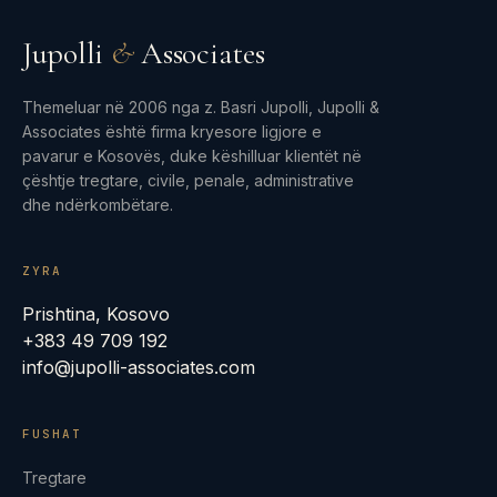
Jupolli
&
Associates
Themeluar në 2006 nga z. Basri Jupolli, Jupolli &
Associates është firma kryesore ligjore e
pavarur e Kosovës, duke këshilluar klientët në
çështje tregtare, civile, penale, administrative
dhe ndërkombëtare.
ZYRA
Prishtina, Kosovo
+383 49 709 192
info@jupolli-associates.com
FUSHAT
Tregtare