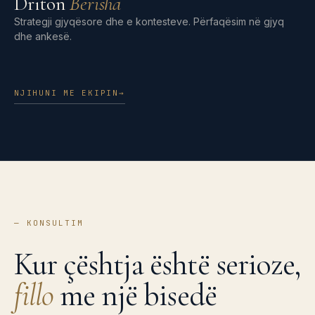
Driton
Berisha
Strategji gjyqësore dhe e kontesteve. Përfaqësim në gjyq
dhe ankesë.
NJIHUNI ME EKIPIN
→
—
KONSULTIM
Kur çështja është serioze,
fillo
me një bisedë