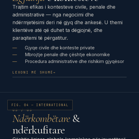
Trajtim efikas i kontesteve civile, penale dhe
administrative — nga negocimi dhe
ndërmjetësimi deri në gjyq dhe ankesë. U themi
klientëve atë që duhet ta dëgjojnë, dhe
paraqitemi të përgatitur.
Gjyqe civile dhe konteste private
Mbrojtje penale dhe çështje ekonomike
Procedura administrative dhe rishikim gjyqësor
LEXONI MË SHUMË
→
FIG. 04 — INTERNATIONAL
03 / 03
Ndërkombëtare
&
ndërkufitare