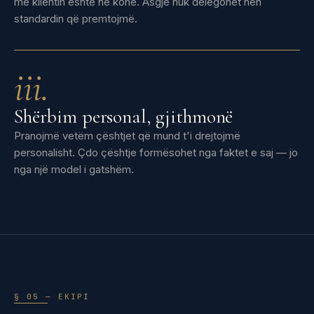
me klientin është në kohë. Asgjë nuk delegohet nën
standardin që premtojmë.
iii.
Shërbim personal, gjithmonë
Pranojmë vetëm çështjet që mund t'i drejtojmë
personalisht. Çdo çështje formësohet nga faktet e saj — jo
nga një model i gatshëm.
§ 05 — EKIPI