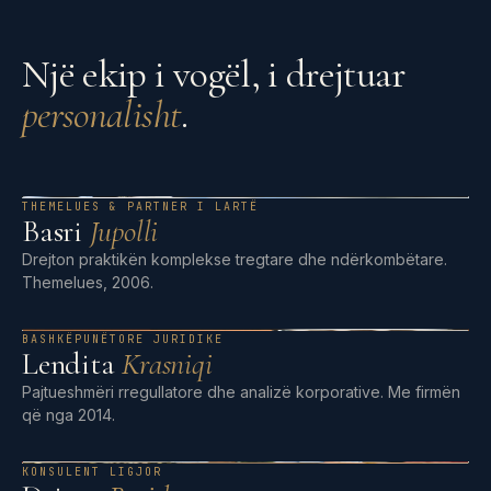
Një ekip i vogël, i drejtuar
personalisht
.
THEMELUES & PARTNER I LARTË
Basri
Jupolli
Drejton praktikën komplekse tregtare dhe ndërkombëtare.
Themelues, 2006.
BASHKËPUNËTORE JURIDIKE
Lendita
Krasniqi
Pajtueshmëri rregullatore dhe analizë korporative. Me firmën
që nga 2014.
KONSULENT LIGJOR