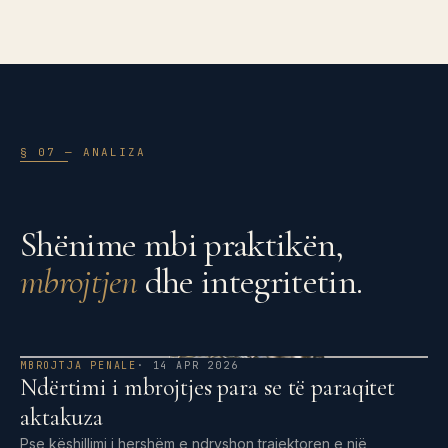
§ 07 — ANALIZA
Shënime mbi praktikën,
mbrojtjen
dhe integritetin.
MBROJTJA PENALE
· 14 APR 2026
Ndërtimi i mbrojtjes para se të paraqitet
aktakuza
Pse këshillimi i hershëm e ndryshon trajektoren e një