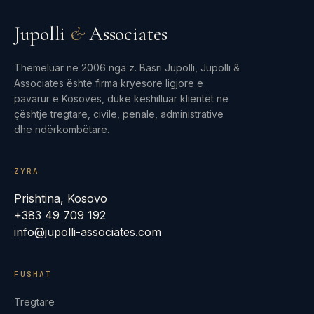
Jupolli
&
Associates
Themeluar në 2006 nga z. Basri Jupolli, Jupolli &
Associates është firma kryesore ligjore e
pavarur e Kosovës, duke këshilluar klientët në
çështje tregtare, civile, penale, administrative
dhe ndërkombëtare.
ZYRA
Prishtina, Kosovo
+383 49 709 192
info@jupolli-associates.com
FUSHAT
Tregtare