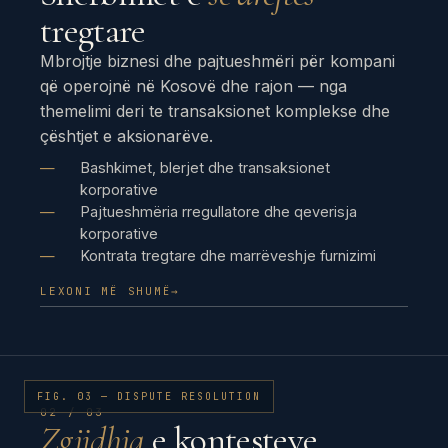
tregtare
Mbrojtje biznesi dhe pajtueshmëri për kompani
që operojnë në Kosovë dhe rajon — nga
themelimi deri te transaksionet komplekse dhe
çështjet e aksionarëve.
Bashkimet, blerjet dhe transaksionet
korporative
Pajtueshmëria rregullatore dhe qeverisja
korporative
Kontrata tregtare dhe marrëveshje furnizimi
LEXONI MË SHUMË
→
FIG. 03 — DISPUTE RESOLUTION
02 / 03
Zgjidhja
e kontesteve