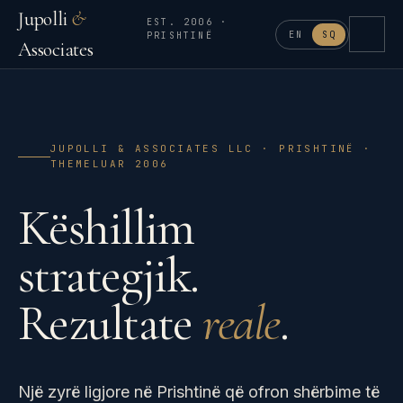
Jupolli
&
EST. 2006 ·
EN
SQ
PRISHTINË
Associates
JUPOLLI & ASSOCIATES LLC · PRISHTINË ·
THEMELUAR 2006
Këshillim
strategjik.
Rezultate
reale
.
Një zyrë ligjore në Prishtinë që ofron shërbime të