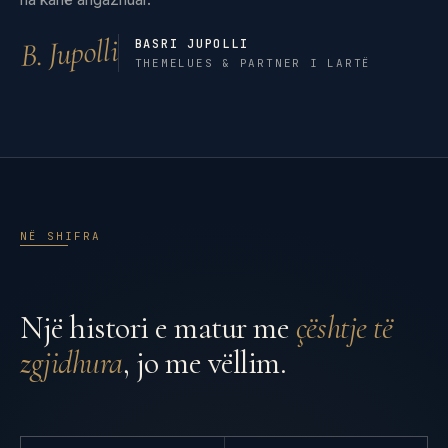
B. Jupolli
BASRI JUPOLLI
THEMELUES & PARTNER I LARTË
NË SHIFRA
Një histori e matur me
çështje të
zgjidhura
, jo me vëllim.