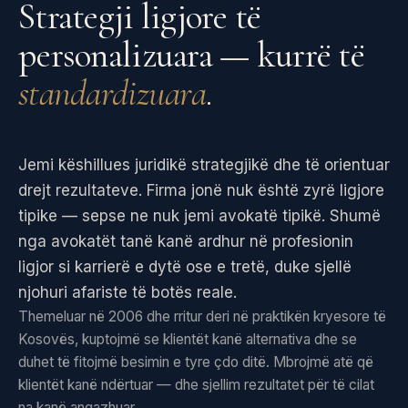
Strategji ligjore të
personalizuara — kurrë të
standardizuara
.
Jemi këshillues juridikë strategjikë dhe të orientuar
drejt rezultateve. Firma jonë nuk është zyrë ligjore
tipike — sepse ne nuk jemi avokatë tipikë. Shumë
nga avokatët tanë kanë ardhur në profesionin
ligjor si karrierë e dytë ose e tretë, duke sjellë
njohuri afariste të botës reale.
Themeluar në 2006 dhe rritur deri në praktikën kryesore të
Kosovës, kuptojmë se klientët kanë alternativa dhe se
duhet të fitojmë besimin e tyre çdo ditë. Mbrojmë atë që
klientët kanë ndërtuar — dhe sjellim rezultatet për të cilat
na kanë angazhuar.