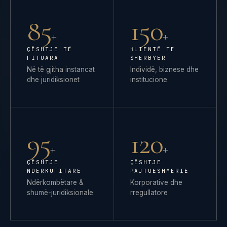
85
150
+
+
ÇËSHTJE TË
KLIENTË TË
FITUARA
SHËRBYER
Në të gjitha instancat
Individë, biznese dhe
dhe juridiksionet
institucione
95
120
+
+
ÇËSHTJE
ÇËSHTJE
NDËRKUFITARE
PAJTUESHMËRIE
Ndërkombëtare &
Korporative dhe
shumë-juridiksionale
rregullatore