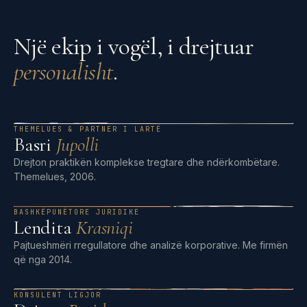
Një ekip i vogël, i drejtuar
personalisht
.
THEMELUES & PARTNER I LARTË
Basri
Jupolli
Drejton praktikën komplekse tregtare dhe ndërkombëtare.
Themelues, 2006.
BASHKËPUNËTORE JURIDIKE
Lendita
Krasniqi
Pajtueshmëri rregullatore dhe analizë korporative. Me firmën
që nga 2014.
KONSULENT LIGJOR