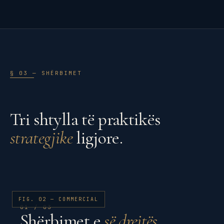
§ 03 — SHËRBIMET
Tri shtylla të praktikës
strategjike
ligjore.
FIG. 02 — COMMERCIAL
01 / 03
Shërbimet e
së drejtës