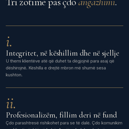
Tri zotime pas çdo
angazhimi
.
i.
Integritet, në këshillim dhe në sjellje
U themi klientëve atë që duhet ta dëgjojnë para asaj që
dëshirojnë. Këshilla e drejtë mbron më shumë sesa
kushton.
ii.
Profesionalizëm, fillim deri në fund
Çdo parashtresë rishikohet para se të dalë. Çdo komunikim