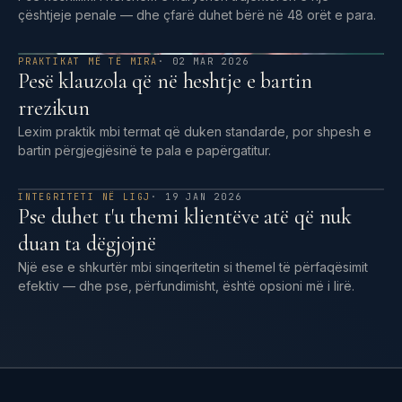
çështjeje penale — dhe çfarë duhet bërë në 48 orët e para.
PRAKTIKAT MË TË MIRA
· 02 MAR 2026
Pesë klauzola që në heshtje e bartin
rrezikun
Lexim praktik mbi termat që duken standarde, por shpesh e
bartin përgjegjësinë te pala e papërgatitur.
INTEGRITETI NË LIGJ
· 19 JAN 2026
Pse duhet t'u themi klientëve atë që nuk
duan ta dëgjojnë
Një ese e shkurtër mbi sinqeritetin si themel të përfaqësimit
efektiv — dhe pse, përfundimisht, është opsioni më i lirë.