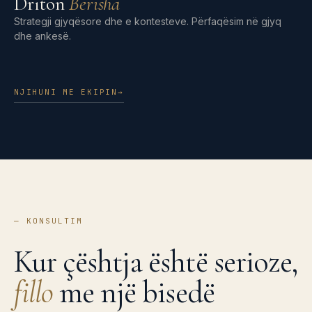
Driton
Berisha
Strategji gjyqësore dhe e kontesteve. Përfaqësim në gjyq
dhe ankesë.
NJIHUNI ME EKIPIN
→
—
KONSULTIM
Kur çështja është serioze,
fillo
me një bisedë