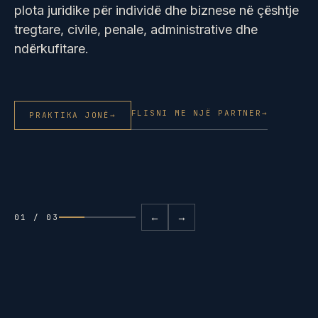
plota juridike për individë dhe biznese në çështje
tregtare, civile, penale, administrative dhe
ndërkufitare.
FLISNI ME NJË PARTNER
→
PRAKTIKA JONË
→
←
→
02 / 03