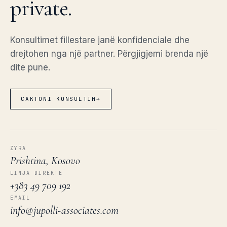
private.
Konsultimet fillestare janë konfidenciale dhe
drejtohen nga një partner. Përgjigjemi brenda një
dite pune.
CAKTONI KONSULTIM
→
ZYRA
Prishtina, Kosovo
LINJA DIREKTE
+383 49 709 192
EMAIL
info@jupolli-associates.com