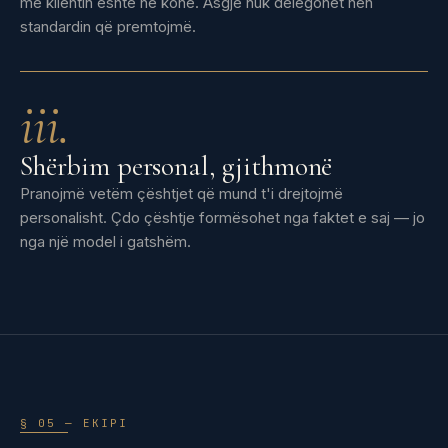
me klientin është në kohë. Asgjë nuk delegohet nën
standardin që premtojmë.
iii.
Shërbim personal, gjithmonë
Pranojmë vetëm çështjet që mund t'i drejtojmë
personalisht. Çdo çështje formësohet nga faktet e saj — jo
nga një model i gatshëm.
§ 05 — EKIPI