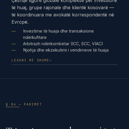
Çështje ligjore globale komplekse për investitorë
të huaj, grupe rajonale dhe klientë kosovarë —
të koordinuara me avokatë korrespondentë në
Evropë.
Investime të huaja dhe transaksione
ndërkufitare
Arbitrazh ndërkombëtar (ICC, SCC, VIAC)
Njohja dhe ekzekutimi i vendimeve të huaja
LEXONI MË SHUMË
→
§ 04 — PARIMET