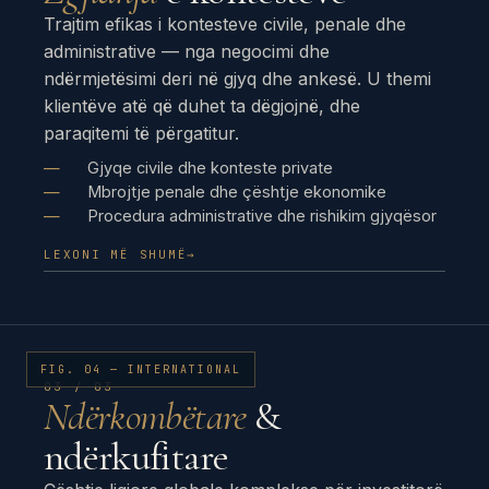
Trajtim efikas i kontesteve civile, penale dhe
administrative — nga negocimi dhe
ndërmjetësimi deri në gjyq dhe ankesë. U themi
klientëve atë që duhet ta dëgjojnë, dhe
paraqitemi të përgatitur.
Gjyqe civile dhe konteste private
Mbrojtje penale dhe çështje ekonomike
Procedura administrative dhe rishikim gjyqësor
LEXONI MË SHUMË
→
FIG. 04 — INTERNATIONAL
03 / 03
Ndërkombëtare
&
ndërkufitare