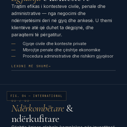
Trajtim efikas i kontesteve civile, penale dhe
administrative — nga negocimi dhe
ndërmjetësimi deri në gjyq dhe ankesë. U themi
klientëve atë që duhet ta dëgjojnë, dhe
paraqitemi të përgatitur.
Gjyqe civile dhe konteste private
Mbrojtje penale dhe çështje ekonomike
Procedura administrative dhe rishikim gjyqësor
LEXONI MË SHUMË
→
FIG. 04 — INTERNATIONAL
03 / 03
Ndërkombëtare
&
ndërkufitare