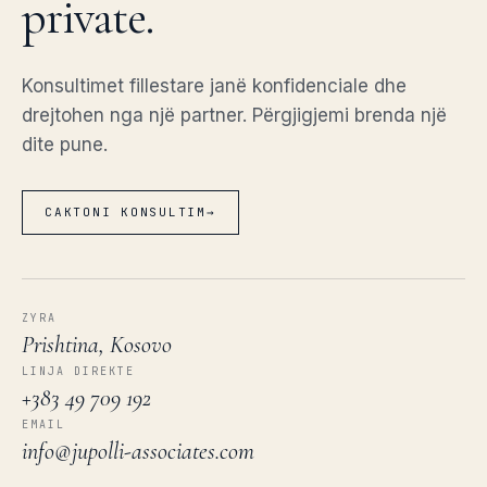
private.
Konsultimet fillestare janë konfidenciale dhe
drejtohen nga një partner. Përgjigjemi brenda një
dite pune.
CAKTONI KONSULTIM
→
ZYRA
Prishtina, Kosovo
LINJA DIREKTE
+383 49 709 192
EMAIL
info@jupolli-associates.com