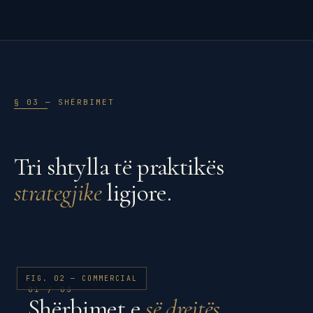
§ 03 — SHËRBIMET
Tri shtylla të praktikës
strategjike
ligjore.
FIG. 02 — COMMERCIAL
01 / 03
Shërbimet e
së drejtës