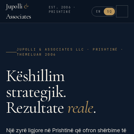
Jupolli
&
EST. 2006 ·
EN
SQ
PRISHTINË
Associates
JUPOLLI & ASSOCIATES LLC · PRISHTINË ·
THEMELUAR 2006
Këshillim
strategjik.
Rezultate
reale
.
Një zyrë ligjore në Prishtinë që ofron shërbime të