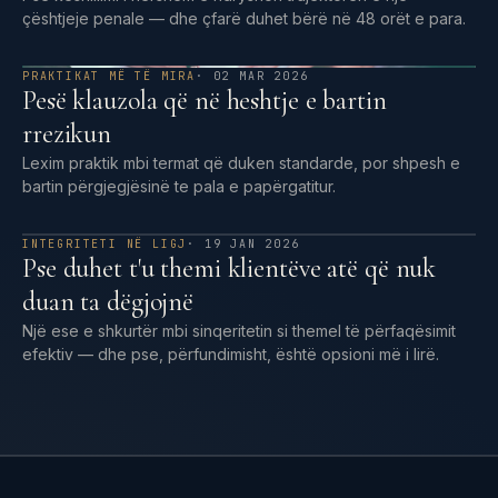
çështjeje penale — dhe çfarë duhet bërë në 48 orët e para.
PRAKTIKAT MË TË MIRA
· 02 MAR 2026
Pesë klauzola që në heshtje e bartin
rrezikun
Lexim praktik mbi termat që duken standarde, por shpesh e
bartin përgjegjësinë te pala e papërgatitur.
INTEGRITETI NË LIGJ
· 19 JAN 2026
Pse duhet t'u themi klientëve atë që nuk
duan ta dëgjojnë
Një ese e shkurtër mbi sinqeritetin si themel të përfaqësimit
efektiv — dhe pse, përfundimisht, është opsioni më i lirë.