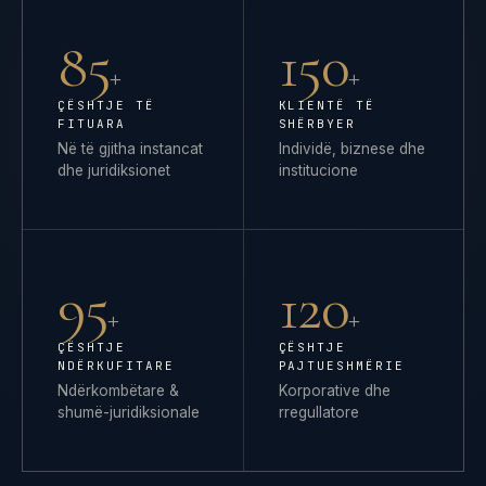
85
150
+
+
ÇËSHTJE TË
KLIENTË TË
FITUARA
SHËRBYER
Në të gjitha instancat
Individë, biznese dhe
dhe juridiksionet
institucione
95
120
+
+
ÇËSHTJE
ÇËSHTJE
NDËRKUFITARE
PAJTUESHMËRIE
Ndërkombëtare &
Korporative dhe
shumë-juridiksionale
rregullatore