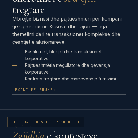
tregtare
Mbrojtje biznesi dhe pajtueshmëri për kompani
që operojnë në Kosovë dhe rajon — nga
themelimi deri te transaksionet komplekse dhe
çështjet e aksionarëve.
Bashkimet, blerjet dhe transaksionet
korporative
Pajtueshmëria rregullatore dhe qeverisja
korporative
Kontrata tregtare dhe marrëveshje furnizimi
LEXONI MË SHUMË
→
FIG. 03 — DISPUTE RESOLUTION
02 / 03
Zgjidhja
e kontesteve