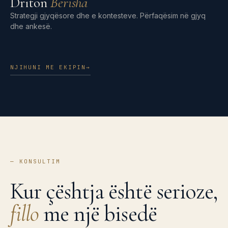
Driton
Berisha
Strategji gjyqësore dhe e kontesteve. Përfaqësim në gjyq
dhe ankesë.
NJIHUNI ME EKIPIN
→
—
KONSULTIM
Kur çështja është serioze,
fillo
me një bisedë