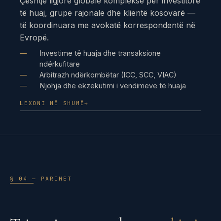
Çështje ligjore globale komplekse për investitorë
të huaj, grupe rajonale dhe klientë kosovarë —
të koordinuara me avokatë korrespondentë në
Evropë.
Investime të huaja dhe transaksione
ndërkufitare
Arbitrazh ndërkombëtar (ICC, SCC, VIAC)
Njohja dhe ekzekutimi i vendimeve të huaja
LEXONI MË SHUMË
→
§ 04 — PARIMET