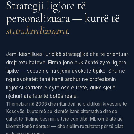
Strategji ligjore të
personalizuara — kurrë të
standardizuara
.
Jemi këshillues juridikë strategjikë dhe të orientuar
drejt rezultateve. Firma jonë nuk është zyrë ligjore
tipike — sepse ne nuk jemi avokatë tipikë. Shumë
nga avokatët tanë kanë ardhur në profesionin
ligjor si karrierë e dytë ose e tretë, duke sjellë
njohuri afariste të botës reale.
Themeluar në 2006 dhe rritur deri në praktikën kryesore të
Kosovës, kuptojmë se klientët kanë alternativa dhe se
duhet të fitojmë besimin e tyre çdo ditë. Mbrojmë atë që
klientët kanë ndërtuar — dhe sjellim rezultatet për të cilat
na kanë angazhuar.