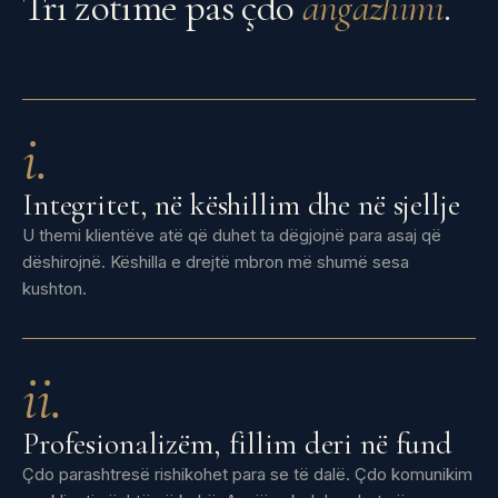
Tri zotime pas çdo
angazhimi
.
i.
Integritet, në këshillim dhe në sjellje
U themi klientëve atë që duhet ta dëgjojnë para asaj që
dëshirojnë. Këshilla e drejtë mbron më shumë sesa
kushton.
ii.
Profesionalizëm, fillim deri në fund
Çdo parashtresë rishikohet para se të dalë. Çdo komunikim