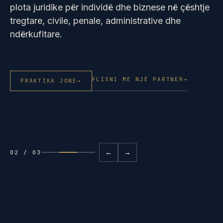
plota juridike për individë dhe biznese në çështje
tregtare, civile, penale, administrative dhe
ndërkufitare.
FLISNI ME NJË PARTNER
→
PRAKTIKA JONË
→
←
→
02 / 03