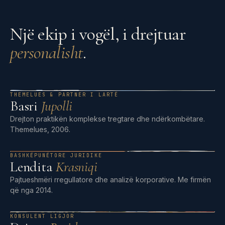
Një ekip i vogël, i drejtuar
personalisht
.
THEMELUES & PARTNER I LARTË
Basri
Jupolli
Drejton praktikën komplekse tregtare dhe ndërkombëtare.
Themelues, 2006.
BASHKËPUNËTORE JURIDIKE
Lendita
Krasniqi
Pajtueshmëri rregullatore dhe analizë korporative. Me firmën
që nga 2014.
KONSULENT LIGJOR