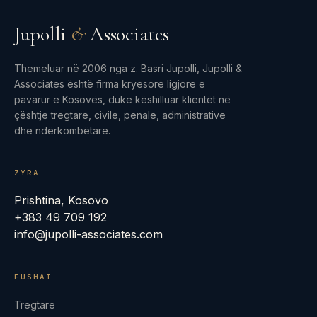
Jupolli
&
Associates
Themeluar në 2006 nga z. Basri Jupolli, Jupolli &
Associates është firma kryesore ligjore e
pavarur e Kosovës, duke këshilluar klientët në
çështje tregtare, civile, penale, administrative
dhe ndërkombëtare.
ZYRA
Prishtina, Kosovo
+383 49 709 192
info@jupolli-associates.com
FUSHAT
Tregtare