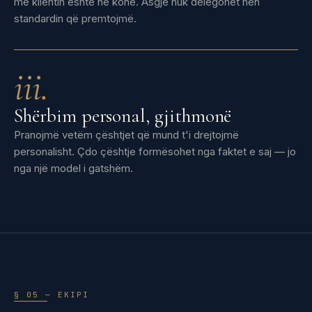
me klientin është në kohë. Asgjë nuk delegohet nën
standardin që premtojmë.
iii.
Shërbim personal, gjithmonë
Pranojmë vetëm çështjet që mund t'i drejtojmë
personalisht. Çdo çështje formësohet nga faktet e saj — jo
nga një model i gatshëm.
§ 05 — EKIPI