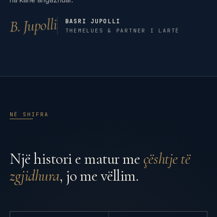
B. Jupolli
BASRI JUPOLLI
THEMELUES & PARTNER I LARTË
NË SHIFRA
Një histori e matur me
çështje të
zgjidhura
, jo me vëllim.