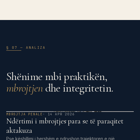
§ 07 — ANALIZA
Shënime mbi praktikën,
mbrojtjen
dhe integritetin.
MBROJTJA PENALE
· 14 APR 2026
Ndërtimi i mbrojtjes para se të paraqitet
aktakuza
Pse këshillimi i hershëm e ndryshon trajektoren e një