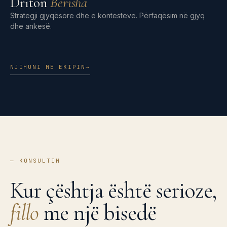
Driton
Berisha
Strategji gjyqësore dhe e kontesteve. Përfaqësim në gjyq
dhe ankesë.
NJIHUNI ME EKIPIN
→
—
KONSULTIM
Kur çështja është serioze,
fillo
me një bisedë