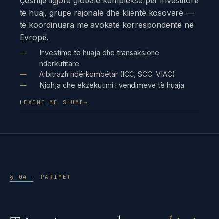
Çështje ligjore globale komplekse për investitorë
të huaj, grupe rajonale dhe klientë kosovarë —
të koordinuara me avokatë korrespondentë në
Evropë.
Investime të huaja dhe transaksione
ndërkufitare
Arbitrazh ndërkombëtar (ICC, SCC, VIAC)
Njohja dhe ekzekutimi i vendimeve të huaja
LEXONI MË SHUMË
→
§ 04 — PARIMET