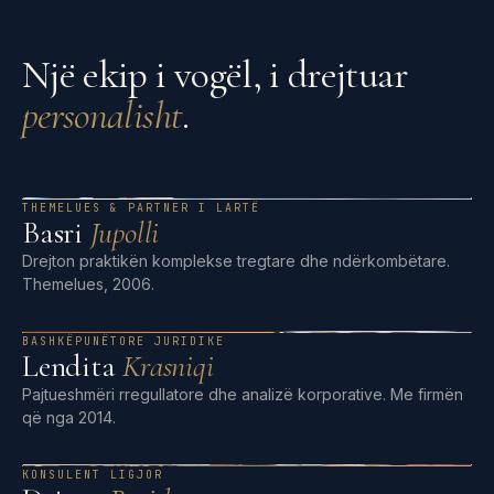
Një ekip i vogël, i drejtuar
personalisht
.
THEMELUES & PARTNER I LARTË
Basri
Jupolli
Drejton praktikën komplekse tregtare dhe ndërkombëtare.
Themelues, 2006.
BASHKËPUNËTORE JURIDIKE
Lendita
Krasniqi
Pajtueshmëri rregullatore dhe analizë korporative. Me firmën
që nga 2014.
KONSULENT LIGJOR