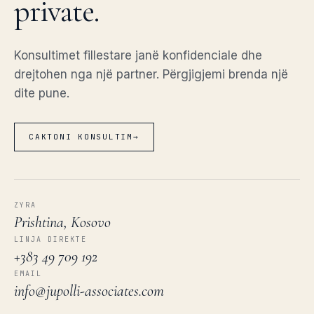
private.
Konsultimet fillestare janë konfidenciale dhe
drejtohen nga një partner. Përgjigjemi brenda një
dite pune.
CAKTONI KONSULTIM
→
ZYRA
Prishtina, Kosovo
LINJA DIREKTE
+383 49 709 192
EMAIL
info@jupolli-associates.com