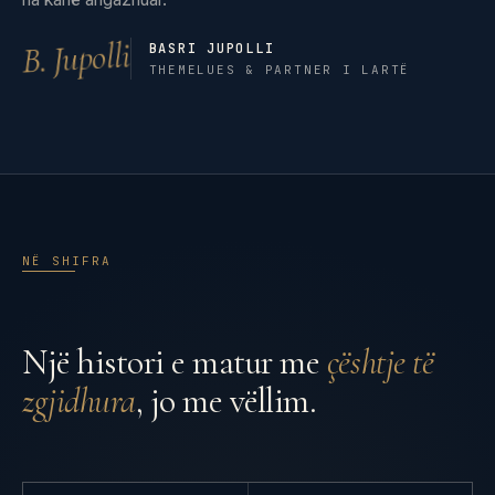
B. Jupolli
BASRI JUPOLLI
THEMELUES & PARTNER I LARTË
NË SHIFRA
Një histori e matur me
çështje të
zgjidhura
, jo me vëllim.