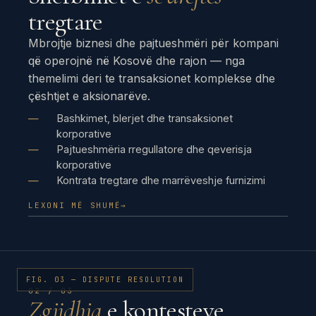
tregtare
Mbrojtje biznesi dhe pajtueshmëri për kompani
që operojnë në Kosovë dhe rajon — nga
themelimi deri te transaksionet komplekse dhe
çështjet e aksionarëve.
Bashkimet, blerjet dhe transaksionet
korporative
Pajtueshmëria rregullatore dhe qeverisja
korporative
Kontrata tregtare dhe marrëveshje furnizimi
LEXONI MË SHUMË
→
FIG. 03 — DISPUTE RESOLUTION
02 / 03
Zgjidhja
e kontesteve