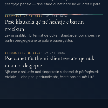
çështjeje penale — dhe çfarë duhet bërë në 48 orët e para.
PRAKTIKAT MË TË MIRA
· 02 MAR 2026
Pesë klauzola që në heshtje e bartin
rrezikun
Lexim praktik mbi termat që duken standarde, por shpesh e
bartin përgjegjësinë te pala e papërgatitur.
INTEGRITETI NË LIGJ
· 19 JAN 2026
Pse duhet t'u themi klientëve atë që nuk
duan ta dëgjojnë
Një ese e shkurtër mbi sinqeritetin si themel të përfaqësimit
efektiv — dhe pse, përfundimisht, është opsioni më i lirë.