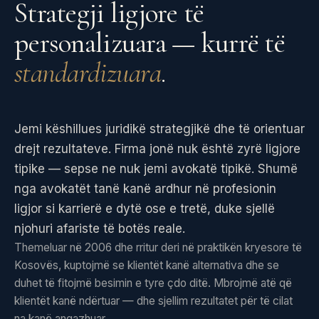
Strategji ligjore të
personalizuara — kurrë të
standardizuara
.
Jemi këshillues juridikë strategjikë dhe të orientuar
drejt rezultateve. Firma jonë nuk është zyrë ligjore
tipike — sepse ne nuk jemi avokatë tipikë. Shumë
nga avokatët tanë kanë ardhur në profesionin
ligjor si karrierë e dytë ose e tretë, duke sjellë
njohuri afariste të botës reale.
Themeluar në 2006 dhe rritur deri në praktikën kryesore të
Kosovës, kuptojmë se klientët kanë alternativa dhe se
duhet të fitojmë besimin e tyre çdo ditë. Mbrojmë atë që
klientët kanë ndërtuar — dhe sjellim rezultatet për të cilat
na kanë angazhuar.