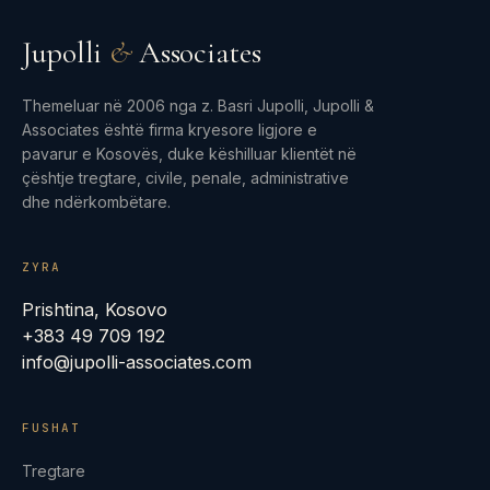
Jupolli
&
Associates
Themeluar në 2006 nga z. Basri Jupolli, Jupolli &
Associates është firma kryesore ligjore e
pavarur e Kosovës, duke këshilluar klientët në
çështje tregtare, civile, penale, administrative
dhe ndërkombëtare.
ZYRA
Prishtina, Kosovo
+383 49 709 192
info@jupolli-associates.com
FUSHAT
Tregtare