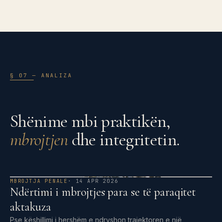
§ 07 — ANALIZA
Shënime mbi praktikën,
mbrojtjen
dhe integritetin.
MBROJTJA PENALE
· 14 APR 2026
Ndërtimi i mbrojtjes para se të paraqitet
aktakuza
Pse këshillimi i hershëm e ndryshon trajektoren e një