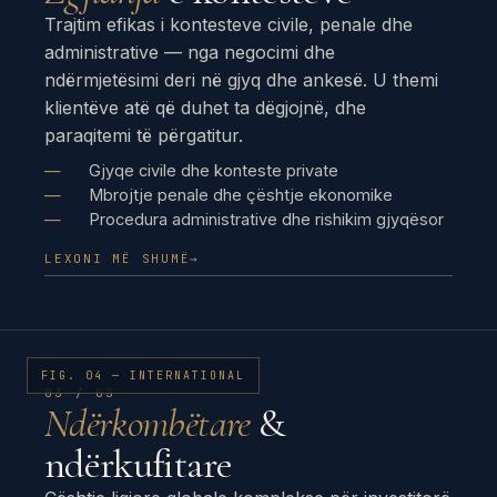
Trajtim efikas i kontesteve civile, penale dhe
administrative — nga negocimi dhe
ndërmjetësimi deri në gjyq dhe ankesë. U themi
klientëve atë që duhet ta dëgjojnë, dhe
paraqitemi të përgatitur.
Gjyqe civile dhe konteste private
Mbrojtje penale dhe çështje ekonomike
Procedura administrative dhe rishikim gjyqësor
LEXONI MË SHUMË
→
FIG. 04 — INTERNATIONAL
03 / 03
Ndërkombëtare
&
ndërkufitare