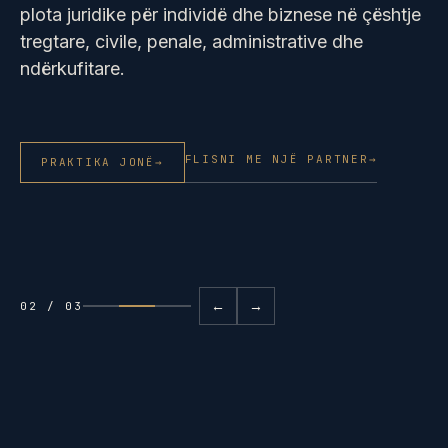
plota juridike për individë dhe biznese në çështje
tregtare, civile, penale, administrative dhe
ndërkufitare.
FLISNI ME NJË PARTNER
→
PRAKTIKA JONË
→
←
→
02 / 03