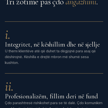
Tri zotime pas çdo
angazhimi
.
i.
Integritet, në këshillim dhe në sjellje
U themi klientëve atë që duhet ta dëgjojnë para asaj që
dëshirojnë. Këshilla e drejtë mbron më shumë sesa
kushton.
ii.
Profesionalizëm, fillim deri në fund
Çdo parashtresë rishikohet para se të dalë. Çdo komunikim