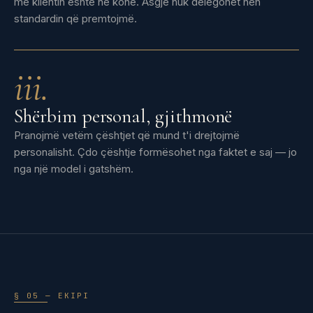
me klientin është në kohë. Asgjë nuk delegohet nën
standardin që premtojmë.
iii.
Shërbim personal, gjithmonë
Pranojmë vetëm çështjet që mund t'i drejtojmë
personalisht. Çdo çështje formësohet nga faktet e saj — jo
nga një model i gatshëm.
§ 05 — EKIPI