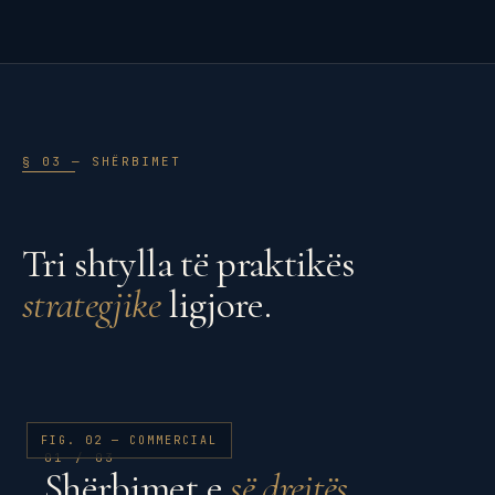
§ 03 — SHËRBIMET
Tri shtylla të praktikës
strategjike
ligjore.
FIG. 02 — COMMERCIAL
01 / 03
Shërbimet e
së drejtës