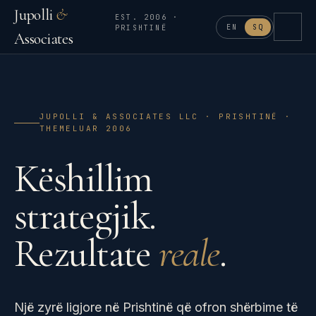
Jupolli
&
EST. 2006 ·
EN
SQ
PRISHTINË
Associates
JUPOLLI & ASSOCIATES LLC · PRISHTINË ·
THEMELUAR 2006
Këshillim
strategjik.
Rezultate
reale
.
Një zyrë ligjore në Prishtinë që ofron shërbime të