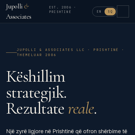
Jupolli
&
EST. 2006 ·
EN
SQ
PRISHTINË
Associates
JUPOLLI & ASSOCIATES LLC · PRISHTINË ·
THEMELUAR 2006
Këshillim
strategjik.
Rezultate
reale
.
Një zyrë ligjore në Prishtinë që ofron shërbime të