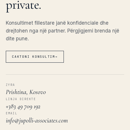
private.
Konsultimet fillestare janë konfidenciale dhe
drejtohen nga një partner. Përgjigjemi brenda një
dite pune.
CAKTONI KONSULTIM
→
ZYRA
Prishtina, Kosovo
LINJA DIREKTE
+383 49 709 192
EMAIL
info@jupolli-associates.com