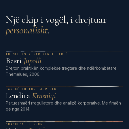
Një ekip i vogël, i drejtuar
personalisht
.
THEMELUES & PARTNER I LARTË
Basri
Jupolli
Drejton praktikën komplekse tregtare dhe ndërkombëtare.
Themelues, 2006.
BASHKËPUNËTORE JURIDIKE
Lendita
Krasniqi
Pajtueshmëri rregullatore dhe analizë korporative. Me firmën
që nga 2014.
KONSULENT LIGJOR