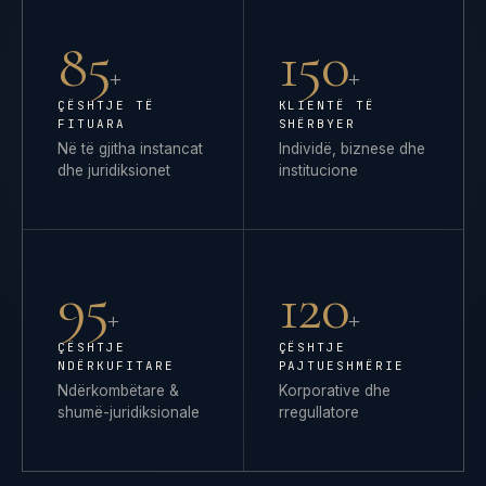
85
150
+
+
ÇËSHTJE TË
KLIENTË TË
FITUARA
SHËRBYER
Në të gjitha instancat
Individë, biznese dhe
dhe juridiksionet
institucione
95
120
+
+
ÇËSHTJE
ÇËSHTJE
NDËRKUFITARE
PAJTUESHMËRIE
Ndërkombëtare &
Korporative dhe
shumë-juridiksionale
rregullatore