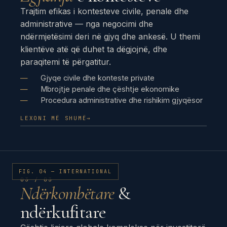
Trajtim efikas i kontesteve civile, penale dhe
administrative — nga negocimi dhe
ndërmjetësimi deri në gjyq dhe ankesë. U themi
klientëve atë që duhet ta dëgjojnë, dhe
paraqitemi të përgatitur.
Gjyqe civile dhe konteste private
Mbrojtje penale dhe çështje ekonomike
Procedura administrative dhe rishikim gjyqësor
LEXONI MË SHUMË
→
FIG. 04 — INTERNATIONAL
03 / 03
Ndërkombëtare
&
ndërkufitare