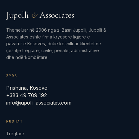
Jupolli
&
Associates
Themeluar në 2006 nga z. Basri Jupolli, Jupolli &
Associates është firma kryesore ligjore e
pavarur e Kosovës, duke këshilluar klientët në
çështje tregtare, civile, penale, administrative
dhe ndërkombëtare.
ZYRA
Prishtina, Kosovo
+383 49 709 192
info@jupolli-associates.com
FUSHAT
Tregtare