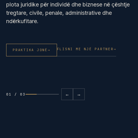
plota juridike për individë dhe biznese në çështje
tregtare, civile, penale, administrative dhe
ndërkufitare.
FLISNI ME NJË PARTNER
→
PRAKTIKA JONË
→
←
→
01 / 03