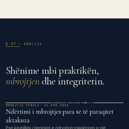
§ 07 — ANALIZA
Shënime mbi praktikën,
mbrojtjen
dhe integritetin.
MBROJTJA PENALE
· 14 APR 2026
Ndërtimi i mbrojtjes para se të paraqitet
aktakuza
Pse këshillimi i hershëm e ndryshon trajektoren e një