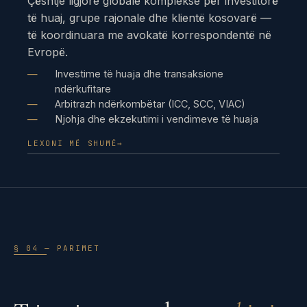
Çështje ligjore globale komplekse për investitorë
të huaj, grupe rajonale dhe klientë kosovarë —
të koordinuara me avokatë korrespondentë në
Evropë.
Investime të huaja dhe transaksione
ndërkufitare
Arbitrazh ndërkombëtar (ICC, SCC, VIAC)
Njohja dhe ekzekutimi i vendimeve të huaja
LEXONI MË SHUMË
→
§ 04 — PARIMET