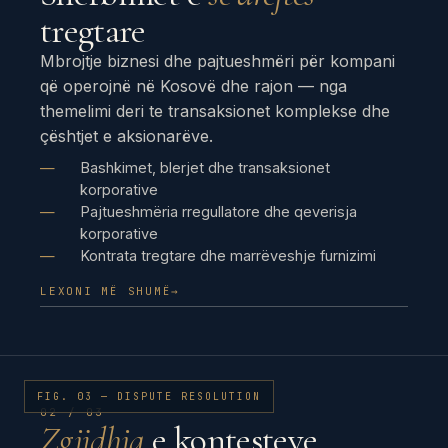
tregtare
Mbrojtje biznesi dhe pajtueshmëri për kompani
që operojnë në Kosovë dhe rajon — nga
themelimi deri te transaksionet komplekse dhe
çështjet e aksionarëve.
Bashkimet, blerjet dhe transaksionet
korporative
Pajtueshmëria rregullatore dhe qeverisja
korporative
Kontrata tregtare dhe marrëveshje furnizimi
LEXONI MË SHUMË
→
FIG. 03 — DISPUTE RESOLUTION
02 / 03
Zgjidhja
e kontesteve