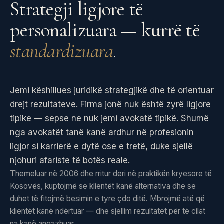
Strategji ligjore të
personalizuara — kurrë të
standardizuara
.
Jemi këshillues juridikë strategjikë dhe të orientuar
drejt rezultateve. Firma jonë nuk është zyrë ligjore
tipike — sepse ne nuk jemi avokatë tipikë. Shumë
nga avokatët tanë kanë ardhur në profesionin
ligjor si karrierë e dytë ose e tretë, duke sjellë
njohuri afariste të botës reale.
Themeluar në 2006 dhe rritur deri në praktikën kryesore të
Kosovës, kuptojmë se klientët kanë alternativa dhe se
duhet të fitojmë besimin e tyre çdo ditë. Mbrojmë atë që
klientët kanë ndërtuar — dhe sjellim rezultatet për të cilat
na kanë angazhuar.