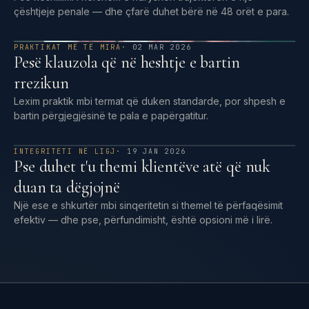
çështjeje penale — dhe çfarë duhet bërë në 48 orët e para.
PRAKTIKAT MË TË MIRA
· 02 MAR 2026
Pesë klauzola që në heshtje e bartin
rrezikun
Lexim praktik mbi termat që duken standarde, por shpesh e
bartin përgjegjësinë te pala e papërgatitur.
INTEGRITETI NË LIGJ
· 19 JAN 2026
Pse duhet t'u themi klientëve atë që nuk
duan ta dëgjojnë
Një ese e shkurtër mbi sinqeritetin si themel të përfaqësimit
efektiv — dhe pse, përfundimisht, është opsioni më i lirë.