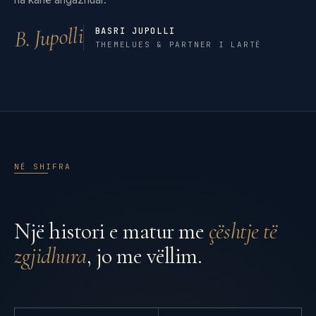
B. Jupolli
BASRI JUPOLLI
THEMELUES & PARTNER I LARTË
NË SHIFRA
Një histori e matur me
çështje të
zgjidhura
, jo me vëllim.