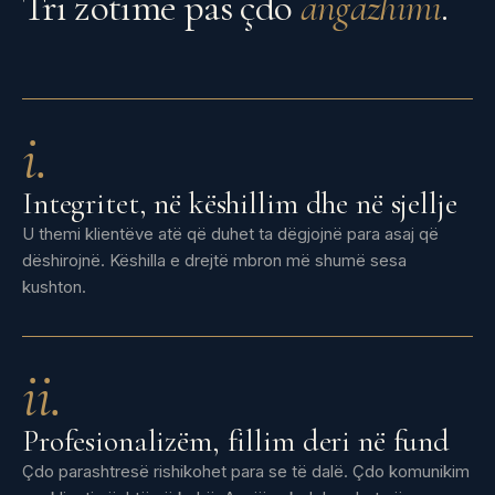
Tri zotime pas çdo
angazhimi
.
i.
Integritet, në këshillim dhe në sjellje
U themi klientëve atë që duhet ta dëgjojnë para asaj që
dëshirojnë. Këshilla e drejtë mbron më shumë sesa
kushton.
ii.
Profesionalizëm, fillim deri në fund
Çdo parashtresë rishikohet para se të dalë. Çdo komunikim