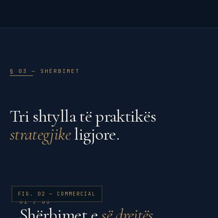
§ 03 — SHËRBIMET
Tri shtylla të praktikës
strategjike
ligjore.
FIG. 02 — COMMERCIAL
01 / 03
Shërbimet e
së drejtës