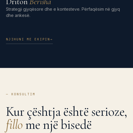
Driton
Berisha
Strategji gjyqësore dhe e kontesteve. Përfaqësim në gjyq
dhe ankesë.
NJIHUNI ME EKIPIN
→
—
KONSULTIM
Kur çështja është serioze,
fillo
me një bisedë