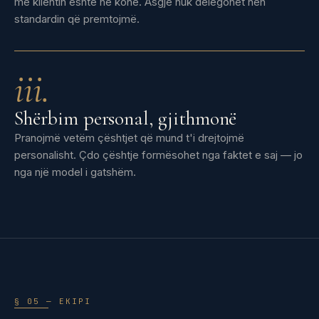
me klientin është në kohë. Asgjë nuk delegohet nën
standardin që premtojmë.
iii.
Shërbim personal, gjithmonë
Pranojmë vetëm çështjet që mund t'i drejtojmë
personalisht. Çdo çështje formësohet nga faktet e saj — jo
nga një model i gatshëm.
§ 05 — EKIPI